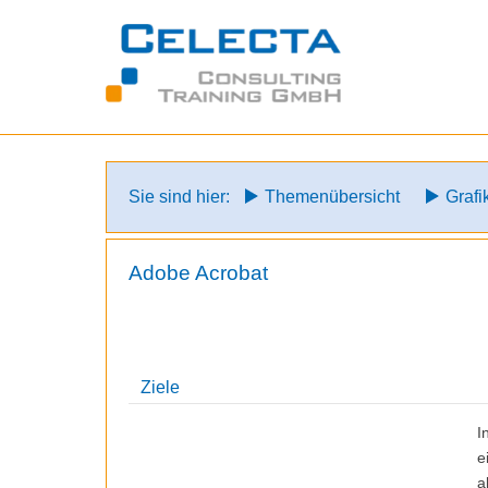
Zum
Inhalt
springen
Sie sind hier:
Themenübersicht
Graf
Adobe Acrobat
Ziele
I
e
a