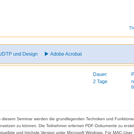
Th
ik/DTP und Design
Adobe Acrobat
Dauer:
P
2 Tage
n
b
n diesem Seminar werden die grundlegenden Techniken und Funktionen 
insetzen zu können. Die Teilnehmer erlernen PDF-Dokumente zu erstell
ktuellste und höchste Version unter Microsoft Windows. Für MAC-User 