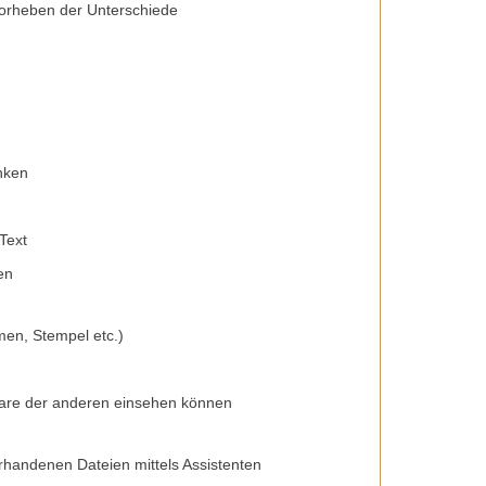
orheben der Unterschiede
nken
Text
en
en, Stempel etc.)
are der anderen einsehen können
rhandenen Dateien mittels Assistenten