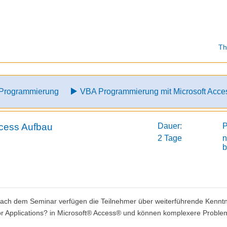
Th
Programmierung
VBA Programmierung mit Microsoft Acce
ccess Aufbau
Dauer:
P
2 Tage
n
b
ach dem Seminar verfügen die Teilnehmer über weiterführende Kenntn
or Applications? in Microsoft® Access® und können komplexere Proble