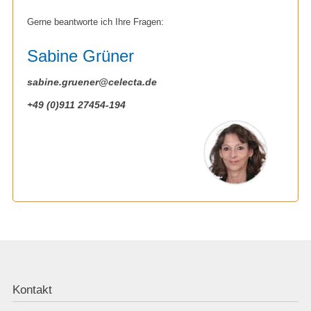
Microsoft Visio
Gerne beantworte ich Ihre Fragen:
QuarkXPress
Sabine Grüner
sabine.gruener@celecta.de
+49 (0)911 27454-194
Kontakt