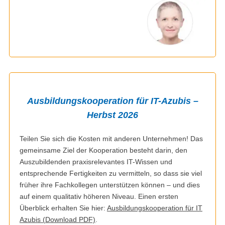
Adobe Life Cycle Designer
Adobe Photoshop
Adobe Photoshop mit KI
Ausbildungskooperation für IT-Azubis –
Adobe Premiere Pro
Herbst 2026
Teilen Sie sich die Kosten mit anderen Unternehmen! Das
Cinema 4D
gemeinsame Ziel der Kooperation besteht darin, den
Auszubildenden praxisrelevantes IT-Wissen und
CorelDraw
entsprechende Fertigkeiten zu vermitteln, so dass sie viel
früher ihre Fachkollegen unterstützen können – und dies
auf einem qualitativ höheren Niveau. Einen ersten
CorelPhotoPaint
Überblick erhalten Sie hier:
Ausbildungskooperation für IT
Azubis (Download PDF)
.