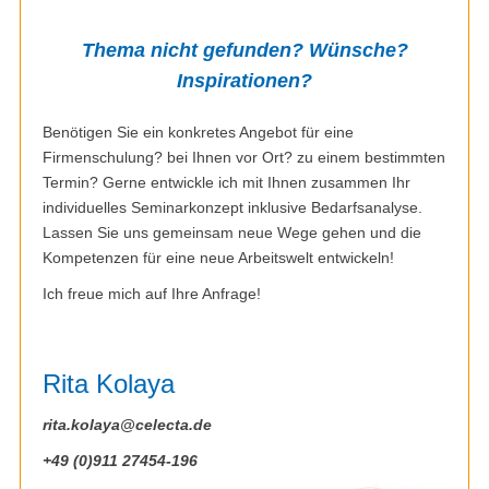
VBA Programmierung im Microsoft Office
Adobe Acrobat 3D
Verbund
Windows 11 – Kompakte Präsentation für
Thema nicht gefunden?
Wünsche?
Anwender
Inspirationen?
Adobe After Effects
VBA Programmierung mit Microsoft Access
Aufbau
Benötigen Sie ein konkretes Angebot für eine
Adobe Dreamweaver
Firmenschulung? bei Ihnen vor Ort? zu einem bestimmten
VBA Programmierung mit Microsoft Access
Termin? Gerne entwickle ich mit Ihnen zusammen Ihr
Grundlagen
individuelles Seminarkonzept inklusive Bedarfsanalyse.
Adobe Fireworks
Lassen Sie uns gemeinsam neue Wege gehen und die
Kompetenzen für eine neue Arbeitswelt entwickeln!
Adobe FrameMaker
Ich freue mich auf Ihre Anfrage!
Adobe Illustrator
Rita Kolaya
Adobe Illustrator mit KI
rita.kolaya@celecta.de
+49 (0)911 27454-196
Adobe InDesign