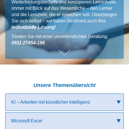
Weiterbildungsbedarfs und konzipieren Lerninhalte,
immer mit Blick auf das Wesentliche – den Lerner
und die Lernziele, die er erreichen soll. Überzeugen
Sie sich selbst – wir haben bestimmt auch Ihre
individuelle Lösung
!
Starten Sie mit einer unverbindlichen Beratung:
0911 27454-196
Unsere Themenübersicht
KI – Arbeiten mit künstlicher Intelligenz
KI im Office Management
Microsoft Excel