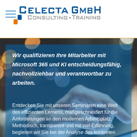
Zum
Inhalt
springen
Wir qualifizieren Ihre Mitarbeiter mit
Microsoft 365 und KI entscheidungsfähig,
nachvollziehbar und verantwortbar zu
arbeiten.
Entdecken Sie mit unseren Seminaren eine Welt
des effizienten Lernens, maßgeschneidert für die
Anforderungen an den modernen Arbeitsplatz.
Methodisch, transparent und mit viel Erfahrung,
begleiten wir Sie bei der Analyse des konkreten